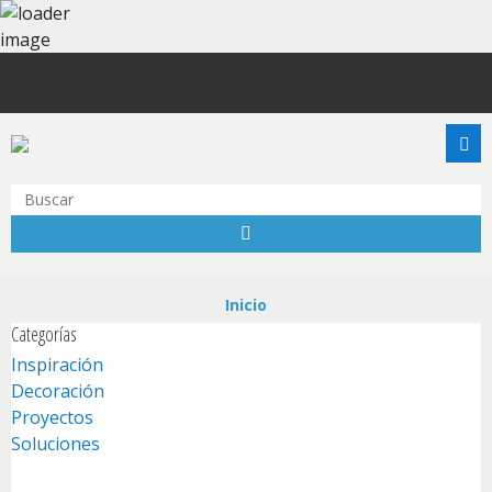
Inspiración
Inicio
Categorías
Productos
Inspiración
Colores
Decoración
Proyectos
Puntos de Venta
Soluciones
Promociones