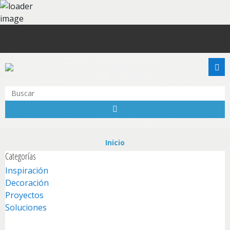
Inspiración
Inicio
Categorías
Productos
Inspiración
Colores
Decoración
Proyectos
Puntos de Venta
Soluciones
Promociones