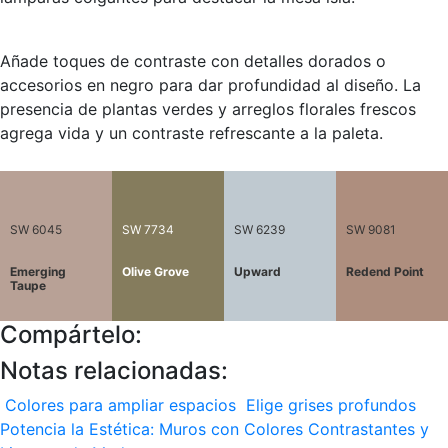
Añade toques de contraste con detalles dorados o
accesorios en negro para dar profundidad al diseño. La
presencia de plantas verdes y arreglos florales frescos
agrega vida y un contraste refrescante a la paleta.
SW 6045
SW 7734
SW 6239
SW 9081
Emerging
Olive Grove
Upward
Redend Point
Taupe
Compártelo:
Notas relacionadas:
Colores para ampliar espacios
Elige grises profundos
Potencia la Estética: Muros con Colores Contrastantes y