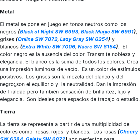
Metal
El metal se pone en juego en tonos neutros como los
negros
(
Black of Night SW 6993
,
Black Magic SW 6991
)
,
grises
(
Online SW 7072
,
Lazy Gray SW 6254
)
y
blancos
(
Extra White SW 7006
,
Nacre SW 6154
)
. El
color negro es la ausencia del color. Transmite nobleza y
elegancia. El blanco es la suma de todos los colores. Crea
una impresión luminosa de vacío. Es un color de estímulos
positivos. Los grises son la mezcla del blanco y del
negro;,son el equilibrio y la neutralidad. Dan la impresión
de frialdad pero también sensación de brillantez, lujo y
elegancia. Son ideales para espacios de trabajo o estudio.
Tierra
La tierra se representa a partir de una multiplicidad de
colores como rosas, rojos y blancos. Los rosas
(
Cheery
SW 6584
,
Gaiety SW 6872
)
son perfectos para