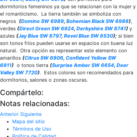
dormitorios femeninos ya que se relacionan con la mujer y
el romanticismo. La tierra también se simboliza con
negros
(
Domino SW 6989
,
Bohemian Black SW 6988
)
,
verdes
(
Direct Green SW 6924
,
Derbyshire SW 6741
)
y
azules
(
Jay Blue SW 6797
,
Revel Blue SW 6530
);
si bien
son tonos fríos pueden usarse en espacios con buena luz
natural. Otra opción es representar este elemento con
amarillos
(
Citrus SW 6906
,
Confident Yellow SW
6911
)
o tonos tierra
(
Surprise Amber SW 6654
,
Deer
Valley SW 7720
)
. Estos colores son recomendados para
dormitorios, salones o zonas oscuras.
Compártelo:
Notas relacionadas:
Anterior
Siguiente
Mapa del sitio
Términos de Uso
Política de Calidad