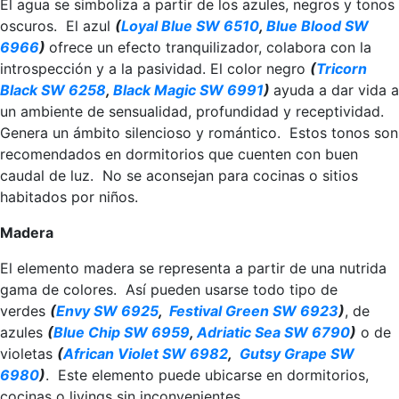
El agua se simboliza a partir de los azules, negros y tonos
oscuros. El azul
(
Loyal Blue SW 6510
,
Blue Blood SW
6966
)
ofrece un efecto tranquilizador, colabora con la
introspección y a la pasividad. El color negro
(
Tricorn
Black SW 6258
,
Black Magic SW 6991
)
ayuda a dar vida a
un ambiente de sensualidad, profundidad y receptividad.
Genera un ámbito silencioso y romántico. Estos tonos son
recomendados en dormitorios que cuenten con buen
caudal de luz. No se aconsejan para cocinas o sitios
habitados por niños.
Madera
El elemento madera se representa a partir de una nutrida
gama de colores. Así pueden usarse todo tipo de
verdes
(
Envy SW 6925
,
Festival Green SW 6923
)
, de
azules
(
Blue Chip SW 6959
,
Adriatic Sea SW 6790
)
o de
violetas
(
African Violet SW 6982
,
Gutsy Grape SW
6980
)
. Este elemento puede ubicarse en dormitorios,
cocinas o livings sin inconvenientes.