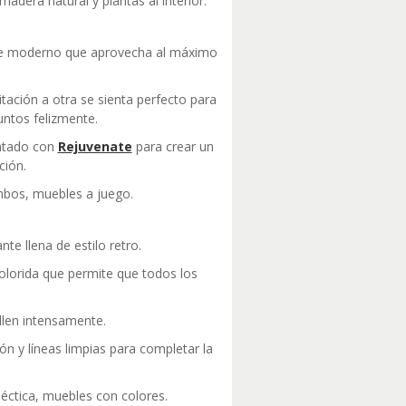
dera natural y plantas al interior.
que moderno que aprovecha al máximo
itación a otra se sienta perfecto para
untos felizmente.
intado con
Rejuvenate
para crear un
ción.
bos, muebles a juego.
e llena de estilo retro.
olorida que permite que todos los
illen intensamente.
n y líneas limpias para completar la
éctica, muebles con colores.