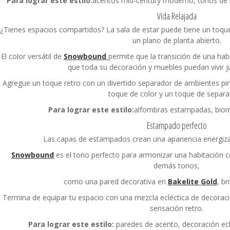
Para lograr este estilo:
acentos mid-century moderno, tonos de ma
Vida Relajada
¿Tienes espacios compartidos? La sala de estar puede tiene un to
un plano de planta abierto.
El color versátil de
Snowbound
permite que la transición de una hab
que toda su decoración y muebles puedan vivir j
Agregue un toque retro con un divertido separador de ambientes p
toque de color y un toque de separa
Para lograr este estilo:
alfombras estampadas, biom
Estampado perfecto
Las capas de estampados crean una apariencia energizant
Snowbound
es el tono perfecto para armonizar una habitación c
demás tonos,
como una pared decorativa en
Bakelite Gold
, br
Termina de equipar tu espacio con una mezcla ecléctica de decoració
sensación retro.
Para lograr este estilo:
paredes de acento, decoración ecl